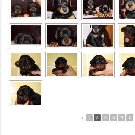
◄
1
2
3
4
5
6