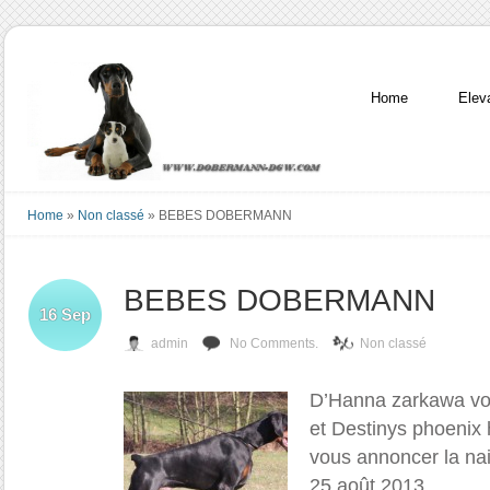
Home
Elev
Home
»
Non classé
»
BEBES DOBERMANN
BEBES DOBERMANN
16
Sep
admin
No Comments.
Non classé
D’Hanna zarkawa vo
et Destinys phoenix h
vous annoncer la na
25 août 2013