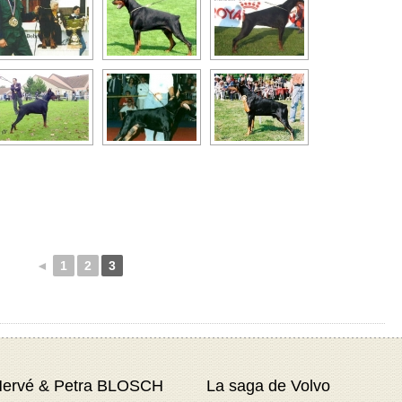
◄
1
2
3
ervé & Petra BLOSCH
La saga de Volvo