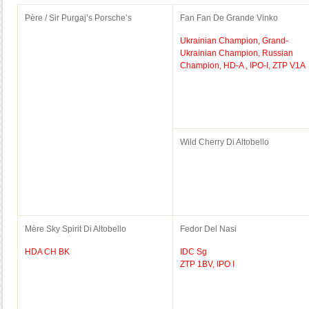
Père / Sir Purgaj’s Porsche’s
Fan Fan De Grande Vinko
Ukrainian Champion, Grand-
Ukrainian Champion, Russian
Champion, HD-A , IPO-I, ZTP V1A
Wild Cherry Di Altobello
Mère Sky Spirit Di Altobello
Fedor Del Nasi
HDA CH BK
IDC Sg
ZTP 1BV, IPO I