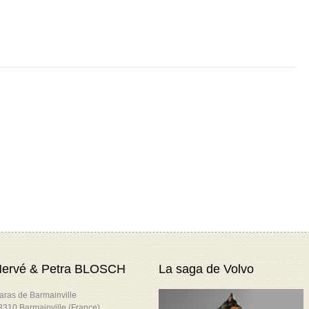
ervé & Petra BLOSCH
La saga de Volvo
aras de Barmainville
8310 Barmainville (France)