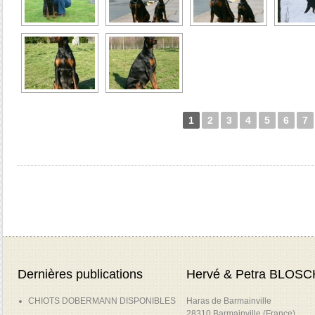
1
2
3
4
5
6
7
Dernières publications
Hervé & Petra BLOSC
CHIOTS DOBERMANN DISPONIBLES
Haras de Barmainville
28310 Barmainville (France)