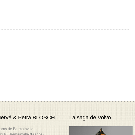
ervé & Petra BLOSCH
La saga de Volvo
aras de Barmainville
8310 Barmainville (France)