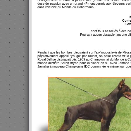
Betelges rentrera dans la pléiade des grands affixes des Balkan
dose de passion avec un grand «P» ont permis aux éleveurs serb
dans l’histoire du Monde du Dobermann.
R
Come 
Saw
sont tous associés à des no
Pourtant aucun obstacle, aucune diff
Pendant que les bombes pleuvaient sur l'ex-Yougoslavie de Milosev
péjorativement appelé "yougo" par l’ouest, sa base croate vit le 
Royal Bell se distinguait dès 1989 au Championnat du Monde à 
monde derrière Baron Bryan pour exploser en 91 avec Jamaha C
Jamaha à nouveau Championne IDC couronnée le même jour que