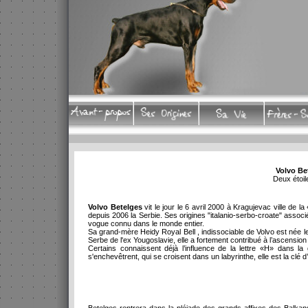
Volvo Be
Deux étoil
Volvo Betelges
vit le jour le 6 avril 2000 à Kragujevac ville de
depuis 2006 la Serbie. Ses origines "italanio-serbo-croate" assoc
vogue connu dans le monde entier.
Sa grand-mère Heidy Royal Bell , indissociable de Volvo est née 
Serbe de l'ex Yougoslavie, elle a fortement contribué à l’ascensio
Certains connaissent déjà l’influence de la lettre «H» dans la 
s'enchevêtrent, qui se croisent dans un labyrinthe, elle est la clé 