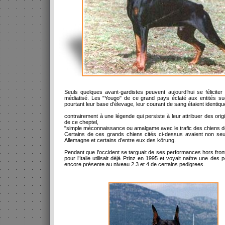
Seuls quelques avant-gardistes peuvent aujourd’hui se félicite
médiatisé. Les "Yougo" de ce grand pays éclaté aux entités su
pourtant leur base d’élevage, leur courant de sang étaient ident
contrairement à une légende qui persiste à leur attribuer des or
de ce cheptel,
"simple méconnaissance ou amalgame avec le trafic des chiens de
Certains de ces grands chiens cités ci-dessus avaient non s
Allemagne et certains d’entre eux des körung.
Pendant que l’occident se targuait de ses performances hors fron
pour l’Italie utilisait déjà Prinz en 1995 et voyait naître une 
encore présente au niveau 2 3 et 4 de certains pedigrees.